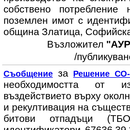
собствено потребление 
поземлен имот с идентифик
община Златица, Софийска
Възложител
"АУ
/публикувано
за
Съобщение
Решение СО-7
необходимостта от 
въздействието върху окол
и рекултивация на същест
битови отпадъци (ТБ
идентификатори 67636.39.