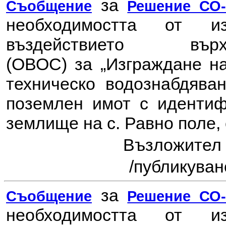
за
Съобщение
Решение СО-8
необходимостта от 
въздействието в
(ОВОС) за
„Изграждане н
техническо водознабдяван
поземлен имот с идентифи
землище на с. Равно поле
Възложител
/публикувано
за
Съобщение
Решение СО-7
необходимостта от 