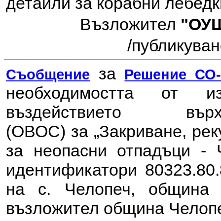
детайли за корабни лебедк
Възложител
"ОУ
/публикувано
за
Съобщение
Решение СО-7
необходимостта от 
въздействието в
(ОВОС) за
„Закриване, ре
за неопасни отпадъци - 
идентификатори 80323.80.
на с. Челопеч, община 
възложител община Челоп