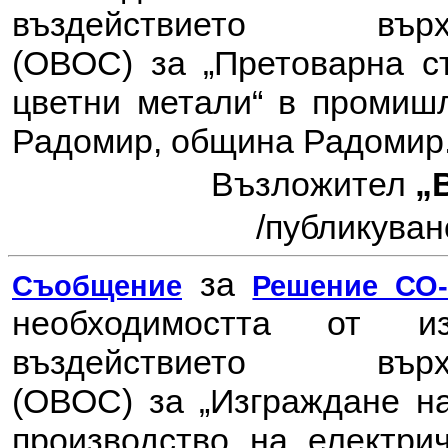
въздействието в
(ОВОС) за
„Претоварна с
цветни метали“ в промишл
Радомир, община Радомир
Възложител
„
/публикувано
за
Съобщение
Решение СО-7
необходимостта от 
въздействието в
(ОВОС) за
„Изграждане н
производство на електри