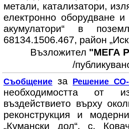
метали, катализатори, изл
електронно оборудване и 
акумулатори“ в позем
68134.1506.467, район „Ис
Възложител
"МЕГА 
/публикувано
за
Съобщение
Решение СО-6
необходимостта от 
въздействието върху око
реконструкция и модерн
„Кумански дол“, с. Ков