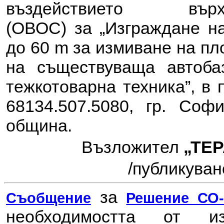
въздействието в
(ОВОС) за
„Изграждане н
до 60 m за измиване на п
на съществуваща автоба
тежкотоварна техника”, в
68134.507.5080, гр. Соф
община
.
Възложител
„ТЕ
/публикувано
за
Съобщение
Решение СО-7
необходимостта от 