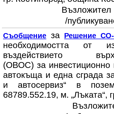
Възложител
/публикувано
за
Съобщение
Решение СО-8
необходимостта от 
въздействието в
(ОВОС) за
инвестиционно
автокъща и една сграда з
и автосервиз“ в позе
68789.552.19, м. „Лъката“, 
Възложит