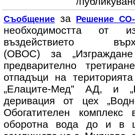
/публикувано
за
Съобщение
Решение СО-6
необходимостта от 
въздействието в
(ОВОС) за
„Изграждан
предварително третира
отпадъци на територията
„Елаците-Мед” АД, и „
деривация от цех „Водн
Обогатителен комплекс 
оборотна вода до и в ц