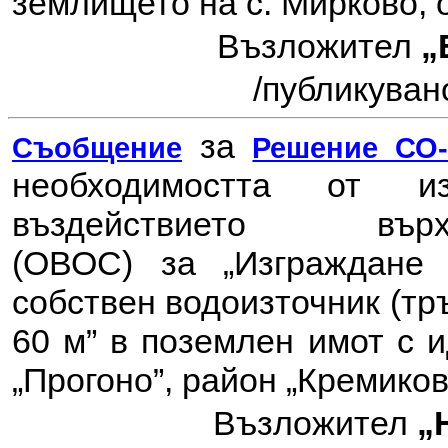
землището на с. Мирково,
Възложител
„
/публикувано
за
Съобщение
Решение СО-6
необходимостта от 
въздействието в
(ОВОС) за
„Изграждане
собствен водоизточник (тр
60 м” в поземлен имот с и
„Прогоно”, район „Кремико
Възложител
„