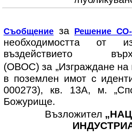
за
Съобщение
Решение СО-6
необходимостта от 
въздействието в
(ОВОС) за
„Изграждане на 
в поземлен имот с иденти
000273), кв. 13А, м. „Сп
Божурище
.
Възложител
„НА
ИНДУСТРИА