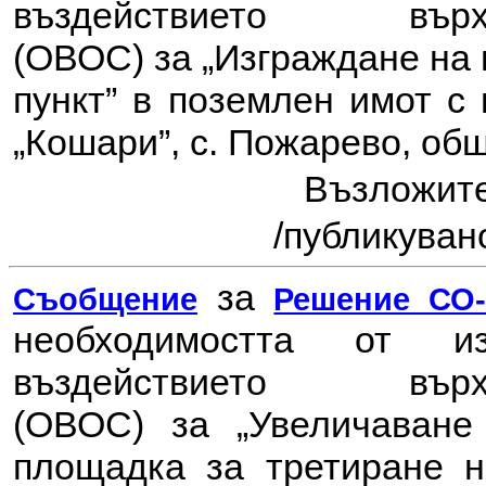
въздействието в
(ОВОС) за
„Изграждане на
пункт” в поземлен имот с 
„Кошари”, с. Пожарево, о
Възложит
/публикувано
за
Съобщение
Решение СО-7
необходимостта от 
въздействието в
(ОВОС) за
„Увеличаван
площадка за третиране н