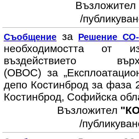
Възложител
/публикувано
за
Съобщение
Решение СО-7
необходимостта от 
въздействието в
(ОВОС) за
„Експлоатацио
депо Костинброд за фаза 2
Костинброд, Софийска обл
Възложител
"К
/публикувано