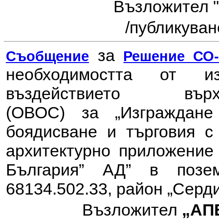
Възложител "
/публикувано
за
Съобщение
Решение СО-8
необходимостта от 
въздействието в
(ОВОС) за
„Изграждан
боядисване и търговия 
архитектурно приложение
България” АД” в позе
68134.502.33, район „Серд
Възложител
„AП