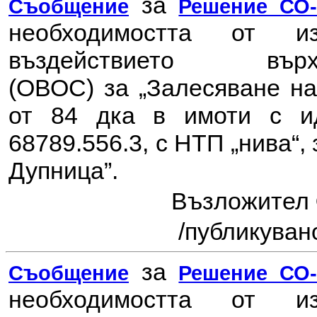
за
Съобщение
Решение СО-7
необходимостта от 
въздействието в
(ОВОС) за
„Залесяване н
от 84 дка в имоти с ид
68789.556.3, с НТП „нива“
Дупница”.
Възложител
/публикувано
за
Съобщение
Решение СО-7
необходимостта от 