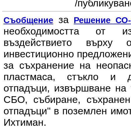
/публикувано
за
Съобщение
Решение СО-8
необходимостта от 
въздействието върху 
и
нвестиционно предложени
за съхранение на неопасн
пластмаса, стъкло и д
отпадъци, извършване на 
СБО, събиране, съхранен
отпадъци" в поземлен имо
Ихтиман.