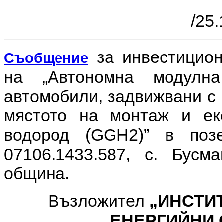
/25.
за инвестицио
Съобщение
на
„Автономна модулн
автомобили, задвижвани с 
мястото на монтаж и екс
водород (GGH2)” в поз
07106.1433.587, с. Бусм
община.
Възложител
„ИНСТИ
ЕНЕРГИЙНИ 