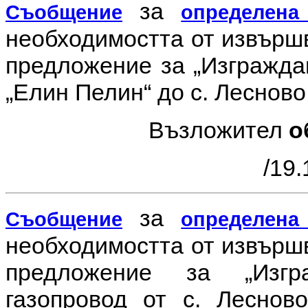
за
Съобщение
определена
необходимостта от извър
предложение за
„Изгражда
„Елин Пелин“ до с. Леснов
Възложител
о
/19.
за
Съобщение
определена
необходимостта от извър
предложение за
„Изг
газопровод от с. Леснов