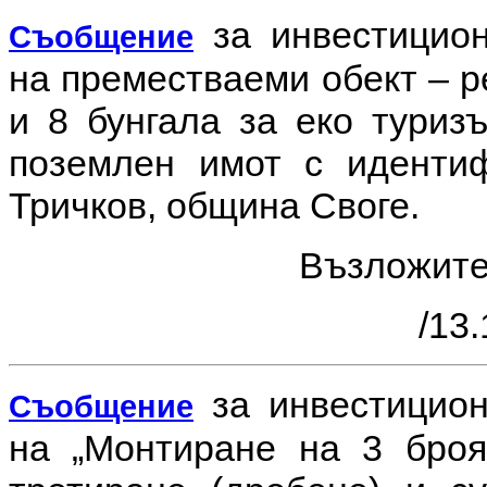
за инвестицио
Съобщение
на преместваеми обект – р
и 8 бунгала за еко туриз
поземлен имот с идентиф
Тричков, община Своге.
Възложит
/13.
за инвестицио
Съобщение
на
„Монтиране на 3 броя