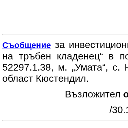
за инвестицио
Съобщение
на тръбен кладенец“ в п
52297.1.38, м. „Умата“, с
област Кюстендил.
Възложител
/30.