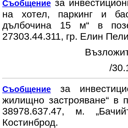
за инвестицио
Съобщение
на хотел, паркинг и б
дълбочина 15 м“ в поз
27303.44.311, гр. Елин Пел
Възложи
/30.
за инвестиц
Съобщение
жилищно застрояване“ в 
38978.637.47, м. „Бачи
Костинброд.