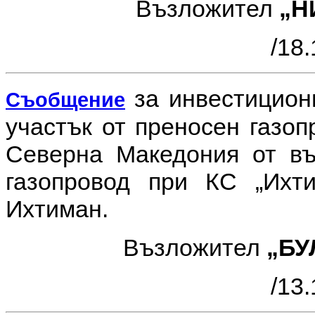
Възложител
„Н
/18.
за инвестицио
Съобщение
участък от преносен газоп
Северна Македония от въ
газопровод при КС „Ихт
Ихтиман.
Възложител
„БУ
/13.