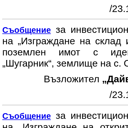
/23.
за инвестицио
Съобщение
на
„Изграждане на склад 
поземлен имот с иден
„Шугарник“, землище на с.
Възложител
„Дай
/23.
за инвестицио
Съобщение
на
„Изграждане на откри