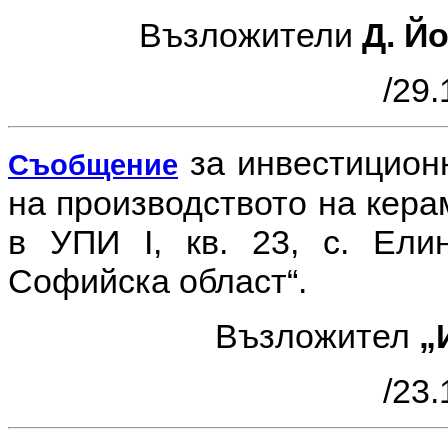
Възложители
Д. Й
/29.
за инвестицио
Съобщение
на производството на кера
в УПИ I, кв. 23, с. Ел
Софийска област“.
Възложител
„
/23.