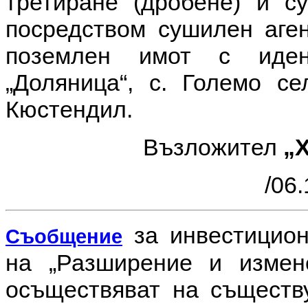
третиране (дробене) и с
посредством сушилен аген
поземлен имот с идент
„Доляница“, с. Големо с
Кюстендил.
Възложител
„
/06.
за инвестицио
Съобщение
на
„Разширение и измен
осъществяват на съществ