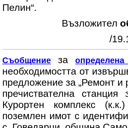
Пелин“.
Възложител
о
/19.
за
Съобщение
определена
необходимостта от извър
предложение за
„Ремонт и
пречиствателна станция
Курортен комплекс (к.к.
поземлен имот с идентифи
с. Говедарци, община Само