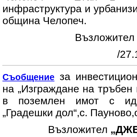
инфраструктура и урбанизи
община Челопеч.
Възложите
/27.
за инвестицио
Съобщение
на
„Изграждане на тръбен 
в поземлен имот с иде
„Градешки дол“,с. Пауново
Възложител
„ДЖ