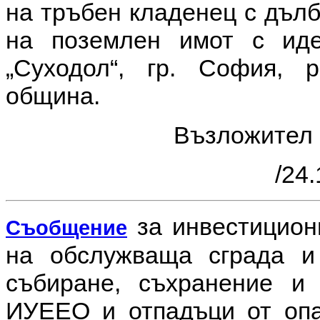
на тръбен кладенец с дълб
на поземлен имот с иден
„Суходол“, гр. София, 
община.
Възложител
/24.
за инвестицио
Съобщение
на обслужваща сграда и
събиране, съхранение 
ИУЕЕО и отпадъци от опа