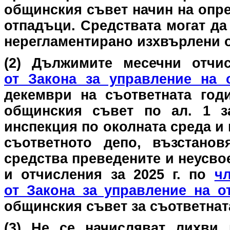
общинския съвет начин на опре
отпадъци. Средствата могат да
нерегламентирано изхвърлени 
(2) Дължимите месечни отчи
от Закона за управ­ление на 
декември на съответната год
общинския съвет по ал. 1 за
инспекция по околната среда и 
съответното депо, възстано
средства преведените и неусво
и отчисления за 2025 г. по
чл
от Закона за управление на о
общинския съвет за съответната 
(3) Не се начисляват лихви