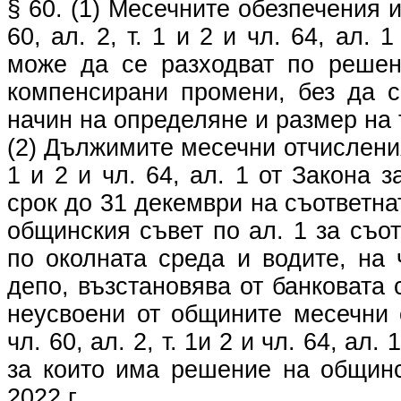
§ 60. (1) Месечните обезпечения и 
60, ал. 2, т. 1 и 2 и чл. 64, ал.
може да се разходват по решен
компенсирани промени, без да с
начин на определяне и размер на 
(2) Дължимите месечни отчисления за
1 и 2 и чл. 64, ал. 1 от Закона 
срок до 31 декември на съответна
общинския съвет по ал. 1 за съо
по околната среда и водите, на 
депо, възстановява от банковата
неусвоени от общините месечни о
чл. 60, ал. 2, т. 1и 2 и чл. 64, ал
за които има решение на общинс
2022 г.