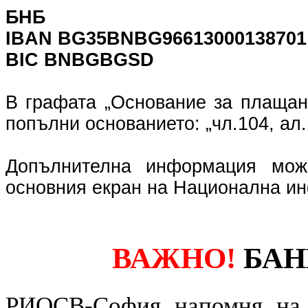
БНБ
IBAN BG35BNBG96613000138701
BIC BNBGBGSD
В графата „Основание за плащан
попълни основанието: „чл.104, ал
Допълнителна информация мо
основния екран на Национална и
ВАЖНО!
БАН
РИОСВ-София напомня на 