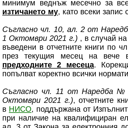
минимум веднъж месечно за вс
изтичането му
, като всеки запис 
Съгласно чл. 10, ал. 2 от Наред
1 Октомври 2021 г.)
, в случай на
въведени в отчетните книги по ч
през текущия месец на вече в
предходните 2 месеца
. Корекц
попълват коректно всички нормат
Съгласно чл. 11 от Наредба № 
Октомври 2021 г.)
, отчетните кн
в
НИСО
, поддържана от Изпълнит
при наличие на квалифициран ел
ал. 3 от Закона за електронния 