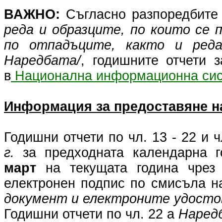
ВАЖНО:
Съгласно разпоредбит
реда и образците, по които се
по отпадъците, както и реда
Наредбата/
, годишните отчети 
в
Национална информационна сис
Информация за предоставяне на
Годишни отчети по чл. 13 - 22 и ч
г.
за предходната календарна г
март
на текущата година чре
електронен подпис по смисъла на
документ и електроните удосто
Годишни отчети по чл. 22 а
Наредб