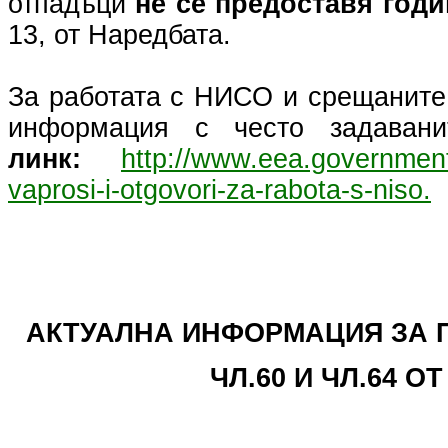
отпадъци
не се предоставя год
13, от Наредбата.
За работата с НИСО и срещаните
информация с често задаван
линк:
http://www.eea.governmen
vaprosi-i-otgovori-za-rabota-s-niso.
АКТУАЛНА ИНФОРМАЦИЯ ЗА 
ЧЛ.60 И ЧЛ.64 ОТ 