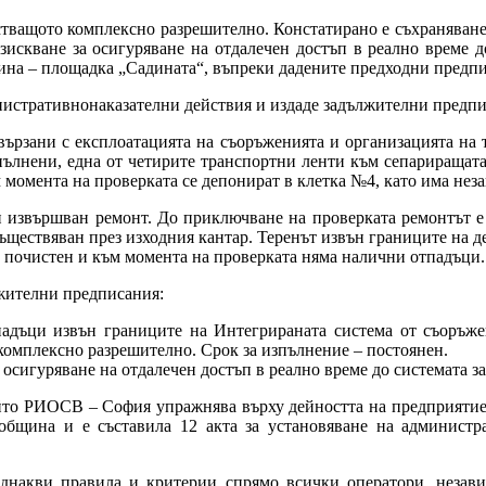
стващото комплексно разрешително. Констатирано е съхраняване
зискване за осигуряване на отдалечен достъп в реално време 
ина – площадка „Садината“, въпреки дадените предходни предпи
стративнонаказателни действия и издаде задължителни предпис
свързани с експлоатацията на съоръженията и организацията на 
пълнени, една от четирите транспортни ленти към сепариращата
момента на проверката се депонират в клетка №4, като има нез
и извършван ремонт. До приключване на проверката ремонтът е
съществяван през изходния кантар. Теренът извън границите на д
 почистен и към момента на проверката няма налични отпадъци.
жителни предписания:
падъци извън границите на Интегрираната система от съоръж
комплексно разрешително. Срок за изпълнение – постоянен.
осигуряване на отдалечен достъп в реално време до системата з
ойто РИОСВ – София упражнява върху дейността на предприятиет
община и е съставила 12 акта за установяване на администр
накви правила и критерии спрямо всички оператори, независ