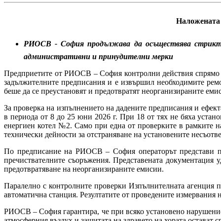
Наложената 
РИОСВ - София продължава да осъществява стрикте
административни и принудителни мерки
Предприетите от РИОСВ – София контролни действия спрямо Т
задължителните предписания и е извършил необходимите рем
беше да се преустановят и предотвратят неорганизираните емис
За проверка на изпълнението на дадените предписания и ефе
в периода от 8 до 25 юни 2026 г. При 18 от тях не бяха уст
енергиен котел №2. Само при една от проверките в рамките 
технически дейности за отстраняване на установените несъотве
По предписание на РИОСВ – София операторът представи п
пречиствателните съоръжения. Представената документация у
предотвратяване на неорганизираните емисии.
Паралелно с контролните проверки Изпълнителната агенция п
автоматична станция. Резултатите от проведените измервания 
РИОСВ – София гарантира, че при всяко установено нарушение
атмосферния въздух и защитата на здравето на хората остават