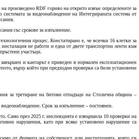
 на произведено RDF гориво на открито извън определените за
до системата за видеонаблюдение на Интегрираната система от
сания.
ания със срокове за изпълнение.
технологичния процес. Констатирано е, че всички 16 клетки за
 инсталация не работи и една от двете транспортни ленти към
апръстени участъци.
 завършен и кантарът е приведен в нормален експлоатационен
епото, върху който при предходни проверки са били установени
ения за третиране на битови отпадъци на Столична община –
а видеонаблюдение. Срок за изпълнение – постоянен.
о. Само през 2025 г. инспекцията е извършила 10 проверки на
ативни нарушения, като при всяко установено нарушение са
имо от формата на собственост или институцията, която ги