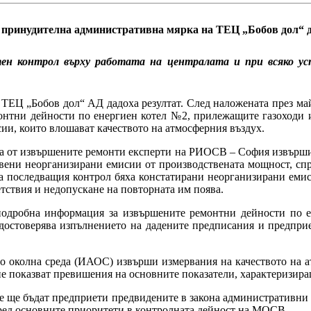
принудителна административна мярка на ТЕЦ „Бобов дол“ д
н контрол върху работата на централата и при всяко уст
ЕЦ „Бобов дол“ АД дадоха резултат. След наложената през ма
онтни дейности по енергиен котел №2, прилежащите газоходи и
ии, които влошават качеството на атмосферния въздух.
кта от извършените ремонти експерти на РИОСВ – София извърши
ановени неорганизирани емисии от производствената мощност, сп
на последващия контрол бяха констатирани неорганизирани емис
тствия и недопускане на повторната им поява.
одробна информация за извършените ремонтни дейности по е
достоверява изпълнението на дадените предписания и предпри
о околна среда (ИАОС) извърши измервания на качеството на ат
не показват превишения на основните показатели, характеризира
 ще бъдат предприети предвидените в закона административни 
 сред основните приоритети в контролната дейност на МОСВ.