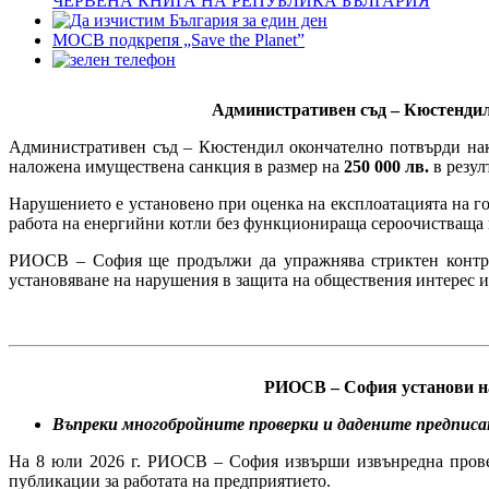
ЧЕРВЕНА КНИГА НА РЕПУБЛИКА БЪЛГАРИЯ
МОСВ подкрепя „Save the Planet”
Административен съд – Кюстендил
Административен съд – Кюстендил окончателно потвърди нак
наложена имуществена санкция в размер на
250 000 лв.
в резул
Нарушението е установено при оценка на експлоатацията на го
работа на енергийни котли без функционираща сероочистваща 
РИОСВ – София ще продължи да упражнява стриктен контрол
установяване на нарушения в защита на обществения интерес и 
РИОСВ – София установи на
Въпреки многобройните проверки и дадените предпис
На 8 юли 2026 г. РИОСВ – София извърши извънредна провер
публикации за работата на предприятието.