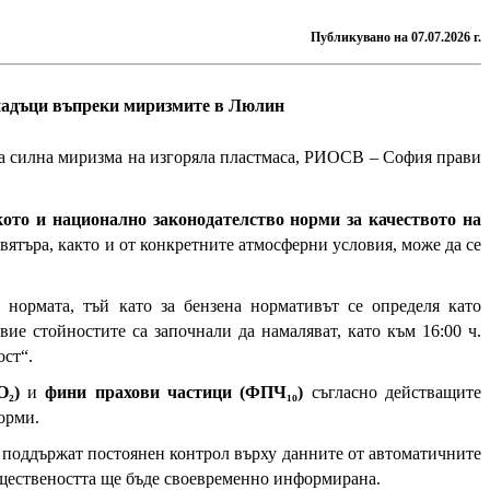
Публикувано на 07.07.2026 г.
тпадъци въпреки миризмите в Люлин
еща силна миризма на изгоряла пластмаса, РИОСВ – София прави
кото и национално законодателство норми за качеството на
 вятъра, както и от конкретните атмосферни условия, може да се
нормата, тъй като за бензена нормативът се определя като
ие стойностите са започнали да намаляват, като към 16:00 ч.
ост“.
O₂)
и
фини прахови частици (ФПЧ₁₀)
съгласно действащите
орми.
 поддържат постоянен контрол върху данните от автоматичните
бществеността ще бъде своевременно информирана.