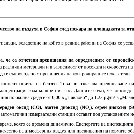
чество на въздуха в София след пожара на площадката за о
отпадъци, вследствие на който в редица райони на София се ус
ва, че са отчетени превишения на определените от европейс
на различни материали и в зависимост от посоката и скоростта на
 да е съпроводено с превишения на контролираните показатели.
концентрацията на бензен. Това не означава превишаване на 
онцентрация към конкретния час. Данните сочат, че впоследств
ия по околна среда е от 0,00 в „Павлово“ до 1,23 µg/m³ в „Млад
лероден оксид (CO), азотен диоксид (NO₂), серен диоксид (S
автоматични измервателни станции остават под установените н
реме, която се променя динамично. Експертите на инспекцията
 качество на атмосферния въздух или превишения на нормите о