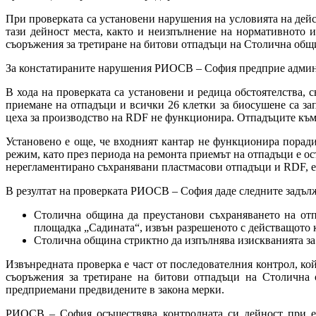
При проверката са установени нарушения на условията на дей
тази дейност места, както и неизпълнение на нормативното и
съоръжения за третиране на битови отпадъци на Столична общ
За констатираните нарушения РИОСВ – София предприе админи
В хода на проверката са установени и редица обстоятелства, 
приемане на отпадъци и всички 26 клетки за биосушене са за
цеха за производство на RDF не функционира. Отпадъците към 
Установено е още, че входният кантар не функционира порад
режим, като през периода на ремонта приемът на отпадъци е о
нерегламентирано съхранявани пластмасови отпадъци и RDF, е
В резултат на проверката РИОСВ – София даде следните задъл
Столична община да преустанови съхраняването на от
площадка „Садината“, извън разрешеното с действащото 
Столична община стриктно да изпълнява изискванията за 
Извънредната проверка е част от последователния контрол, к
съоръжения за третиране на битови отпадъци на Столична 
предприемани предвидените в закона мерки.
РИОСВ – София осъществява контролната си дейност при ед