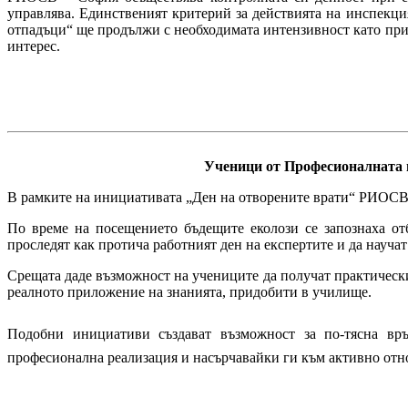
управлява. Единственият критерий за действията на инспекци
отпадъци“ ще продължи с необходимата интензивност като при
интерес.
Ученици от Професионалната г
В рамките на инициативата „Ден на отворените врати“ РИОСВ 
По време на посещението бъдещите еколози се запознаха от
проследят как протича работният ден на експертите и да науча
Срещата даде възможност на учениците да получат практически п
реалното приложение на знанията, придобити в училище.
Подобни инициативи създават възможност за по-тясна връ
професионална реализация и насърчавайки ги към активно отно