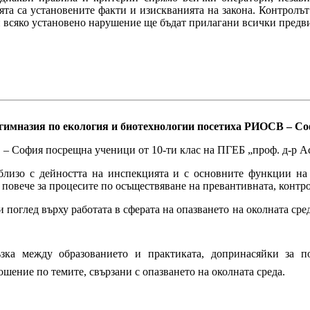
ята са установените факти и изискванията на закона. Контролът
 всяко установено нарушение ще бъдат прилагани всички предвид
имназия по екология и биотехнологии посетиха РИОСВ – Со
– София посрещна ученици от 10-ти клас на ПГЕБ „проф. д-р Ас
близо с дейността на инспекцията и с основните функции на
т повече за процесите по осъществяване на превантивната, контр
оглед върху работата в сферата на опазването на околната среда
зка между образованието и практиката, допринасяйки за по
шение по темите, свързани с опазването на околната среда.