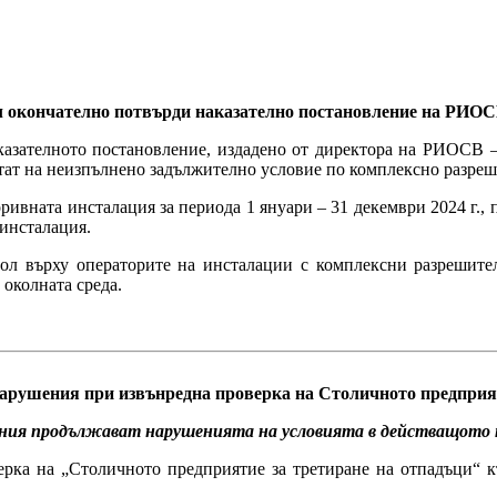
 окончателно потвърди наказателно постановление на РИО
азателното постановление, издадено от директора на РИОСВ –
тат на неизпълнено задължително условие по комплексно разреш
ривната инсталация за периода 1 януари – 31 декември 2024 г., 
инсталация.
 върху операторите на инсталации с комплексни разрешител
околната среда.
рушения при извънредна проверка на Столичното предприят
ания продължават нарушенията на условията в действащото 
ка на „Столичното предприятие за третиране на отпадъци“ к