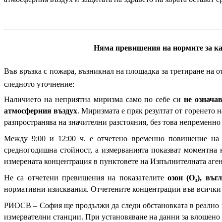
Няма превишения на нормите за ка
Във връзка с пожара, възникнал на площадка за третиране на 
следното уточнение:
Наличието на неприятна миризма само по себе си
не означа
атмосферния въздух
. Миризмата е пряк резултат от горенето 
разпространява на значителни разстояния, без това непременно
Между 9:00 и 12:00 ч. е отчетено временно повишение на 
средногодишна стойност, а измерванията показват моментна к
измерената концентрация в пунктовете на Изпълнителната агенц
Не са отчетени превишения на показателите
озон (O₃), въг
нормативни изисквания. Отчетените концентрации във всички 
РИОСВ – София ще продължи да следи обстановката в реално в
измервателни станции. При установяване на данни за влошено