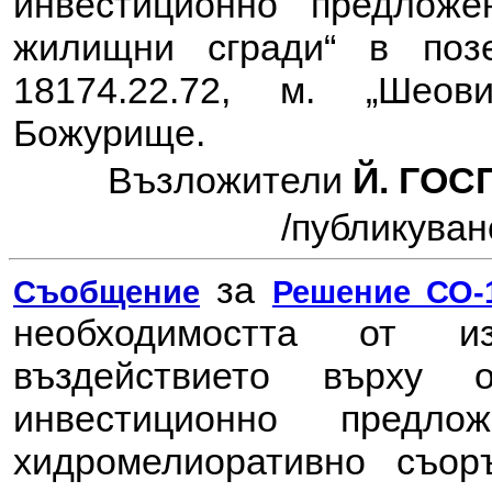
инвестиционно предлож
жилищни сгради“ в поз
18174.22.72, м. „Шеов
Божурище.
Възложители
Й. ГОС
/
публикувано
за
Съобщение
Решение СО-1
необходимостта от 
въздействието върху
инвестиционно пред
хидромелиоративно съор