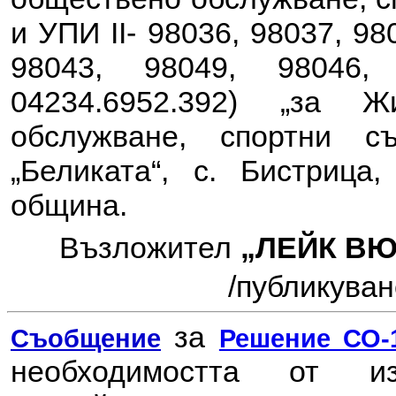
и УПИ II- 98036, 98037, 98
98043, 98049, 98046
04234.6952.392) „за 
обслужване, спортни с
„Беликата“, с. Бистрица
община
.
Възложител
„ЛЕЙК В
/
публикувано
за
Съобщение
Решение СО-1
необходимостта от 