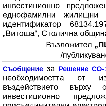
инвестиционно предлож
еднофамилни жилищни 
идентификатор 68134.1
„Витоша“, Столична общин
Възложител
„П
/
публикувано
за
Съобщение
Решение СО-1
необходимостта от 
въздействието върху
инвестиционно пред
присъединителни електроп