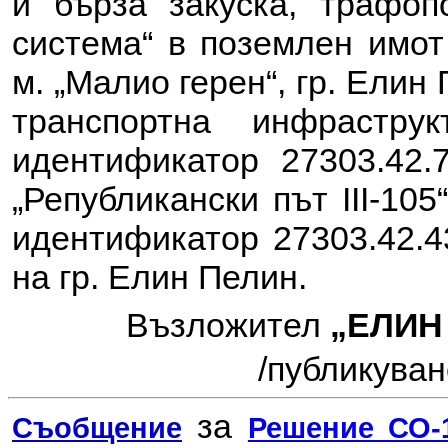
и бърза закуска, трафоп
система“ в поземлен имот
м. „Малио герен“, гр. Елин
транспортна инфрастр
идентификатор 27303.42.
„Републикански път III-10
идентификатор 27303.42.4
на гр. Елин Пелин.
Възложител
„ЕЛИН
/
публикувано
за
Съобщение
Решение СО-1