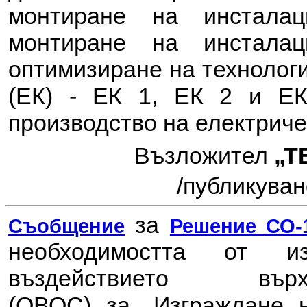
монтиране на инстала
монтиране на инстала
оптимизиране на технологи
(ЕК) - ЕК 1, ЕК 2 и ЕК
производство на електриче
Възложител
„Т
/
публикувано
за
Съобщение
Решение СО-1
необходимостта от 
въздействието в
(ОВОС) за
„Изграждане 