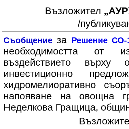
Възложител
„АУР
/
публикуван
за
Съобщение
Решение СО-1
необходимостта от 
въздействието върху
инвестиционно пред
хидромелиоративно съор
напояване на овощна г
Неделкова Гращица, общин
Възложит