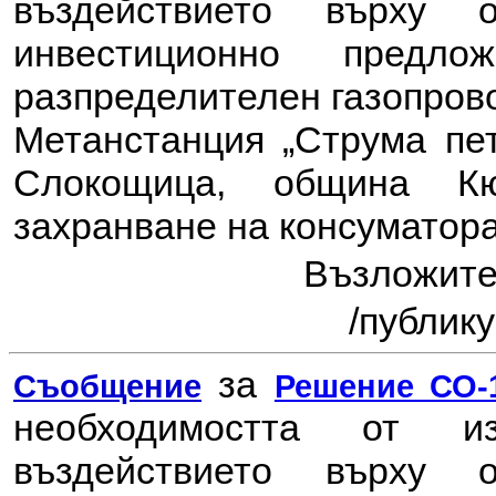
въздействието върху
инвестиционно пред
разпределителен газопрово
Метанстанция „Струма пе
Слокощица, община К
захранване на консуматора
Възложите
/
публику
за
Съобщение
Решение СО-1
необходимостта от 
въздействието върху