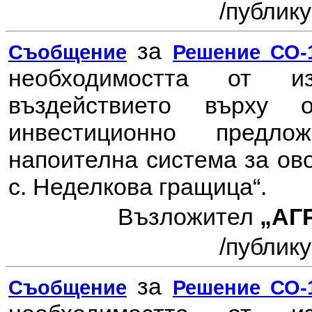
/
публику
за
Съобщение
Решение СО-1
необходимостта от 
въздействието върху
инвестиционно пред
напоителна система за ов
с. Неделкова гращица“.
Възложител
„АГ
/
публику
за
Съобщение
Решение СО-1