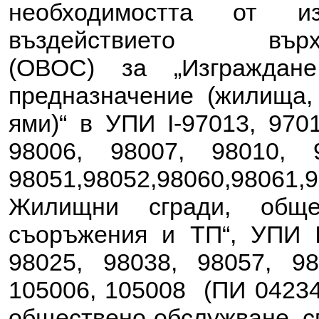
необходимостта от 
въздействието в
(ОВОС) за
„Изгражда
предназначение (жилища,
ями)“ в УПИ I-97013, 9701
98006, 98007, 98010, 
98051,98052,98060,98061,
Жилищни сгради, обще
съоръжения и ТП“, УПИ II
98025, 98038, 98057, 98
105006, 105008 (ПИ 04234
обществено обслужване, сп