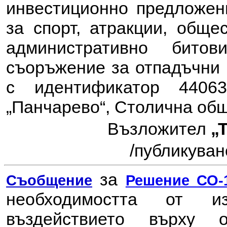
инвестиционно предложе
за спорт, атракции, обще
административно бито
съоръжение за отпадъчни 
с идентификатор 44063
„Панчарево“, Столична об
Възложител
„
/
публикувано
за
Съобщение
Решение СО-1
необходимостта от 
въздействието върху