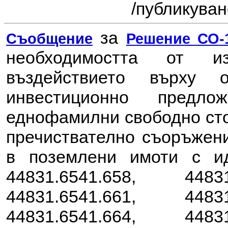
/
публикувано
за
Съобщение
Решение СО-1
необходимостта от 
въздействието върху
инвестиционно пред
еднофамилни свободно ст
пречиствателно съоръжени
в поземлени имоти с ид
44831.6541.658, 44831
44831.6541.661, 44831
44831.6541.664, 44831