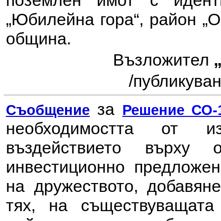
поземлен имот с иденти
„Юбилейна гора“, район „О
община
.
Възложител
/
публикувано
за
Съобщение
Решение СО-1
необходимостта от 
въздействието върху
инвестиционно предложе
на дружеството, добавян
тях, на съществуващат