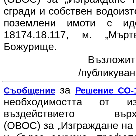
сгради и собствен водоизт
поземлени имоти с иде
18174.18.117, м. „Мър
Божурище.
Възложи
/
публикувано
за
Съобщение
Решение СО-1
необходимостта от 
въздействието в
(ОВОС) за
„Изграждане на 