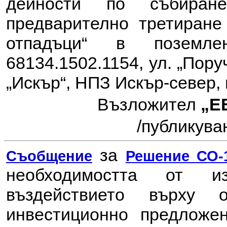
дейности по събиран
предварително третиране
отпадъци“ в поземл
68134.1502.1154, ул. „Пор
„Искър“, НПЗ Искър-север, 
Възложител
„Е
/
публикуван
за
Съобщение
Решение СО-1
необходимостта от 
въздействието върху
инвестиционно предлож