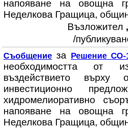
напояване на овощна г
Неделкова Гращица, общин
Възложител
/
публикувано
за
Съобщение
Решение СО-1
необходимостта от 
въздействието върху
инвестиционно пред
хидромелиоративно съор
напояване на овощна г
Неделкова Гращица, общин